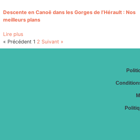
Descente en Canoë dans les Gorges de l’Hérault : Nos
meilleurs plans
Lire plus
« Précédent
1
2
Suivant »
Polit
Conditions
M
Politi