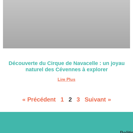
Découverte du Cirque de Navacelle : un joyau
naturel des Cévennes à explorer
Lire Plus
« Précédent
1
2
3
Suivant »
Polit